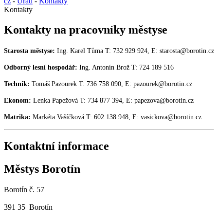
cz
-
Úřad
-
Kontakty
Kontakty
Kontakty na pracovníky městyse
Starosta městyse:
Ing. Karel Tůma T: 732 929 924, E: starosta@borotin.cz
Odborný lesní hospodář:
Ing. Antonín Brož
T: 724 189 516
Technik:
Tomáš Pazourek T: 736 758 090, E: pazourek@borotin.cz
Ekonom:
Lenka Papežová T: 734 877 394, E: papezova@borotin.cz
Matrika:
Markéta Vašíčková T: 602 138 948, E: vasickova@borotin.cz
Kontaktní informace
Městys Borotín
Borotín č. 57
391 35 Borotín