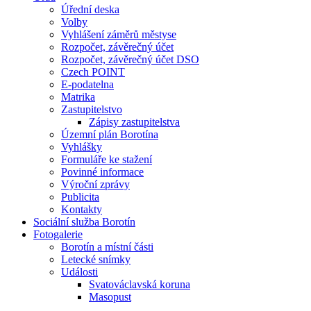
Úřední deska
Volby
Vyhlášení záměrů městyse
Rozpočet, závěrečný účet
Rozpočet, závěrečný účet DSO
Czech POINT
E-podatelna
Matrika
Zastupitelstvo
Zápisy zastupitelstva
Územní plán Borotína
Vyhlášky
Formuláře ke stažení
Povinné informace
Výroční zprávy
Publicita
Kontakty
Sociální služba Borotín
Fotogalerie
Borotín a místní části
Letecké snímky
Události
Svatováclavská koruna
Masopust