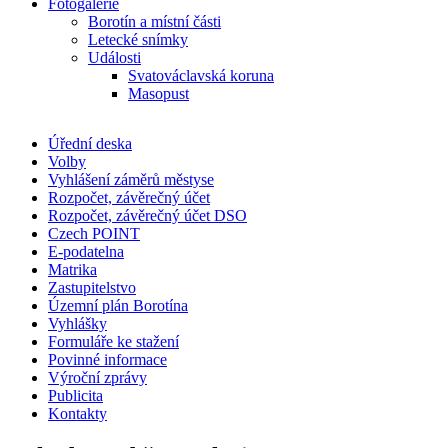
Fotogalerie
Borotín a místní části
Letecké snímky
Události
Svatováclavská koruna
Masopust
Úřední deska
Volby
Vyhlášení záměrů městyse
Rozpočet, závěrečný účet
Rozpočet, závěrečný účet DSO
Czech POINT
E-podatelna
Matrika
Zastupitelstvo
Územní plán Borotína
Vyhlášky
Formuláře ke stažení
Povinné informace
Výroční zprávy
Publicita
Kontakty