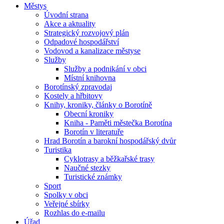
Městys
Úvodní strana
Akce a aktuality
Strategický rozvojový plán
Odpadové hospodářství
Vodovod a kanalizace městyse
Služby
Služby a podnikání v obci
Místní knihovna
Borotínský zpravodaj
Kostely a hřbitovy
Knihy, kroniky, články o Borotíně
Obecní kroniky
Kniha - Paměti městečka Borotína
Borotín v literatuře
Hrad Borotín a barokní hospodářský dvůr
Turistika
Cyklotrasy a běžkařské trasy
Naučné stezky
Turistické známky
Sport
Spolky v obci
Veřejné sbírky
Rozhlas do e-mailu
Úřad