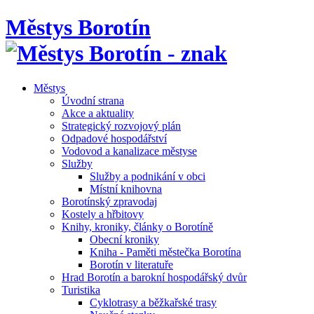
Městys Borotín
Městys
Úvodní strana
Akce a aktuality
Strategický rozvojový plán
Odpadové hospodářství
Vodovod a kanalizace městyse
Služby
Služby a podnikání v obci
Místní knihovna
Borotínský zpravodaj
Kostely a hřbitovy
Knihy, kroniky, články o Borotíně
Obecní kroniky
Kniha - Paměti městečka Borotína
Borotín v literatuře
Hrad Borotín a barokní hospodářský dvůr
Turistika
Cyklotrasy a běžkařské trasy