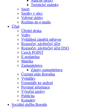
Naučné stezky
Turistické známky
Sport
Spolky v obci
Veřejné sbírky
Rozhlas do e-mailu
Úřad
Úřední deska
Volby
Vyhlášení záměrů městyse
Rozpočet, závěrečný účet
Rozpočet, závěrečný účet DSO
Czech POINT
E-podatelna
Matrika
Zastupitelstvo
Zápisy zastupitelstva
Územní plán Borotína
Vyhlášky
Formuláře ke stažení
Povinné informace
Výroční zprávy
Publicita
Kontakty
Sociální služba Borotín