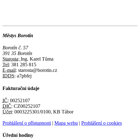
Městys Borotín
Borotín č. 57
391 35 Borotín
Starosta:
Ing. Karel Tůma
Tel:
381 285 815
E-mail:
starosta@borotin.cz
IDDS:
a7pbfej
Fakturační údaje
IČ:
00252107
DIČ:
CZ00252107
Účet:
0003225301/0100, KB Tábor
Prohlášení o přístupnosti
|
Mapa webu
|
Prohlášení o cookies
Úřední hodiny