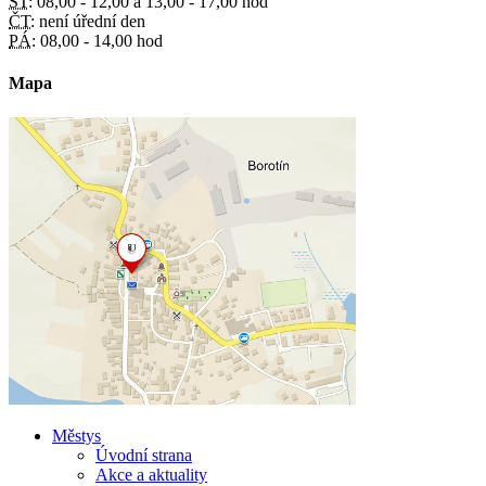
ST:
08,00 - 12,00 a 13,00 - 17,00 hod
ČT:
není úřední den
PÁ:
08,00 - 14,00 hod
Mapa
Městys
Úvodní strana
Akce a aktuality