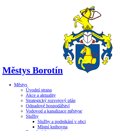
Městys Borotín
Městys
Úvodní strana
Akce a aktuality
Strategický rozvojový plán
Odpadové hospodářství
Vodovod a kanalizace městyse
Služby
Služby a podnikání v obci
Místní knihovna