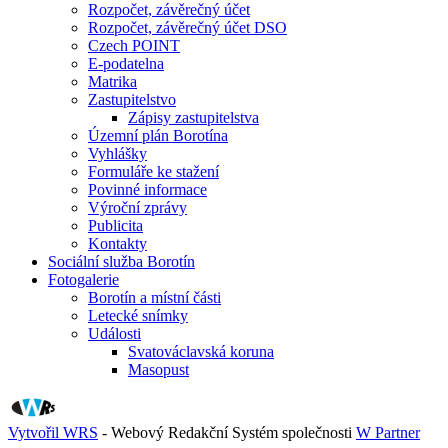
Rozpočet, závěrečný účet
Rozpočet, závěrečný účet DSO
Czech POINT
E-podatelna
Matrika
Zastupitelstvo
Zápisy zastupitelstva
Územní plán Borotína
Vyhlášky
Formuláře ke stažení
Povinné informace
Výroční zprávy
Publicita
Kontakty
Sociální služba Borotín
Fotogalerie
Borotín a místní části
Letecké snímky
Události
Svatováclavská koruna
Masopust
Vytvořil WRS
- Webový Redakční Systém společnosti
W Partner