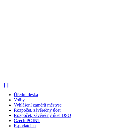
❙❙
Úřední deska
Volby
Vyhlášení záměrů městyse
Rozpočet, závěrečný účet
Rozpočet, závěrečný účet DSO
Czech POINT
E-podatelna