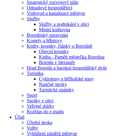
Strategický rozvojový plán
Odpadové hospodářství
Vodovod a kanalizace městyse
Služby
Služby a podnikání v obci
Místní knihovna
Borotínský zpravodaj
Kostely a hřbitovy
Knihy, kroniky, články o Borotíně
Obecní kroniky
Kniha - Paměti městečka Borotína
Borotín v literatuře
Hrad Borotín a barokní hospodářský dvůr
Turistika
Cyklotrasy a běžkařské trasy
Naučné stezky
Turistické známky
Sport
Spolky v obci
Veřejné sbírky
Rozhlas do e-mailu
Úřad
Úřední deska
Volby
Vyhlášení záměrů městyse