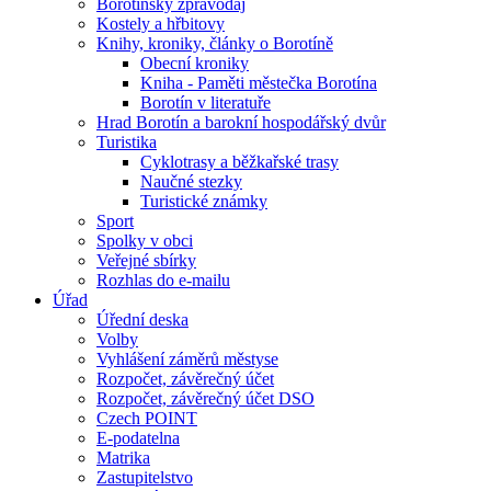
Borotínský zpravodaj
Kostely a hřbitovy
Knihy, kroniky, články o Borotíně
Obecní kroniky
Kniha - Paměti městečka Borotína
Borotín v literatuře
Hrad Borotín a barokní hospodářský dvůr
Turistika
Cyklotrasy a běžkařské trasy
Naučné stezky
Turistické známky
Sport
Spolky v obci
Veřejné sbírky
Rozhlas do e-mailu
Úřad
Úřední deska
Volby
Vyhlášení záměrů městyse
Rozpočet, závěrečný účet
Rozpočet, závěrečný účet DSO
Czech POINT
E-podatelna
Matrika
Zastupitelstvo