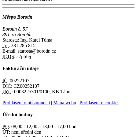
Městys Borotín
Borotín č. 57
391 35 Borotín
Starosta:
Ing. Karel Tůma
Tel:
381 285 815
E-mail:
starosta@borotin.cz
IDDS:
a7pbfej
Fakturační údaje
IČ:
00252107
DIČ:
CZ00252107
Účet:
0003225301/0100, KB Tábor
Prohlášení o přístupnosti
|
Mapa webu
|
Prohlášení o cookies
Úřední hodiny
PO:
08,00 - 12,00 a 13,00 - 17,00 hod
ÚT:
není úřední den