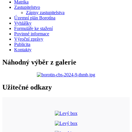
Matrika
Zastupitelstvo
Zápisy zastupitelstva
Územní plán Borotína
Vyhlášky
Formuláře ke stažení
Povinné informace
Výroční zprávy
Publicita
Kontakty
Náhodný výběr z galerie
Užitečné odkazy