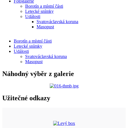
Fotogalerie
Borotín a místní části
Letecké snímky
Události
Svatováclavská koruna
Masopust
Borotín a místní části
Letecké snímky
Události
Svatováclavská koruna
Masopust
Náhodný výběr z galerie
Užitečné odkazy