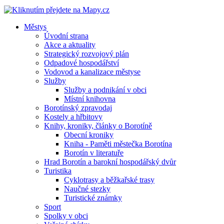
Městys
Úvodní strana
Akce a aktuality
Strategický rozvojový plán
Odpadové hospodářství
Vodovod a kanalizace městyse
Služby
Služby a podnikání v obci
Místní knihovna
Borotínský zpravodaj
Kostely a hřbitovy
Knihy, kroniky, články o Borotíně
Obecní kroniky
Kniha - Paměti městečka Borotína
Borotín v literatuře
Hrad Borotín a barokní hospodářský dvůr
Turistika
Cyklotrasy a běžkařské trasy
Naučné stezky
Turistické známky
Sport
Spolky v obci