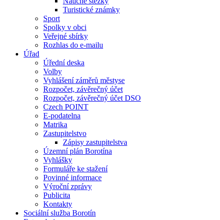
Naučné stezky
Turistické známky
Sport
Spolky v obci
Veřejné sbírky
Rozhlas do e-mailu
Úřad
Úřední deska
Volby
Vyhlášení záměrů městyse
Rozpočet, závěrečný účet
Rozpočet, závěrečný účet DSO
Czech POINT
E-podatelna
Matrika
Zastupitelstvo
Zápisy zastupitelstva
Územní plán Borotína
Vyhlášky
Formuláře ke stažení
Povinné informace
Výroční zprávy
Publicita
Kontakty
Sociální služba Borotín