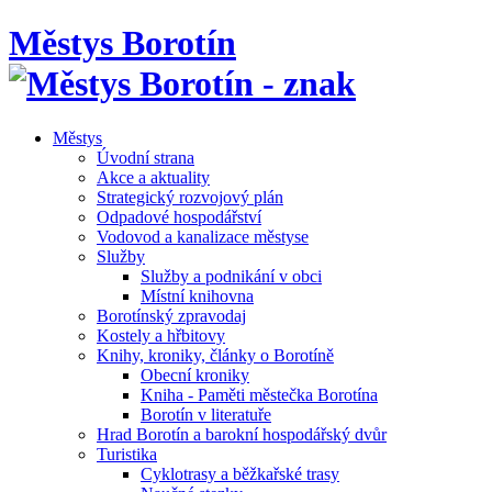
Městys Borotín
Městys
Úvodní strana
Akce a aktuality
Strategický rozvojový plán
Odpadové hospodářství
Vodovod a kanalizace městyse
Služby
Služby a podnikání v obci
Místní knihovna
Borotínský zpravodaj
Kostely a hřbitovy
Knihy, kroniky, články o Borotíně
Obecní kroniky
Kniha - Paměti městečka Borotína
Borotín v literatuře
Hrad Borotín a barokní hospodářský dvůr
Turistika
Cyklotrasy a běžkařské trasy