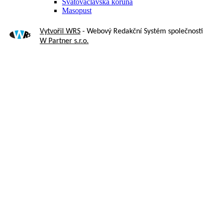
Svatováclavská koruna
Masopust
Vytvořil WRS
- Webový Redakční Systém společnosti
W Partner s.r.o.