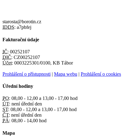
starosta@borotin.cz
IDDS:
a7pbfej
Fakturační údaje
IČ:
00252107
DIČ:
CZ00252107
Účet:
0003225301/0100, KB Tábor
Prohlášení o přístupnosti
|
Mapa webu
|
Prohlášení o cookies
Úřední hodiny
PO:
08,00 - 12,00 a 13,00 - 17,00 hod
ÚT:
není úřední den
ST:
08,00 - 12,00 a 13,00 - 17,00 hod
ČT:
není úřední den
PÁ:
08,00 - 14,00 hod
Mapa