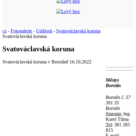
cz
-
Fotogalerie
-
Události
-
Svatováclavská koruna
Svatováclavská koruna
Svatováclavská koruna
Svatováclavská koruna v Borotíně 16.10.2022
Městys
Borotín
Borotín č. 57
391 35
Borotín
Starosta:
Ing.
Karel Tůma
Tel:
381 285
815
E-mail: