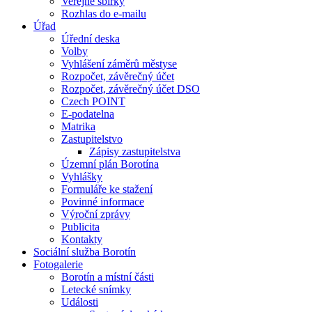
Veřejné sbírky
Rozhlas do e-mailu
Úřad
Úřední deska
Volby
Vyhlášení záměrů městyse
Rozpočet, závěrečný účet
Rozpočet, závěrečný účet DSO
Czech POINT
E-podatelna
Matrika
Zastupitelstvo
Zápisy zastupitelstva
Územní plán Borotína
Vyhlášky
Formuláře ke stažení
Povinné informace
Výroční zprávy
Publicita
Kontakty
Sociální služba Borotín
Fotogalerie
Borotín a místní části
Letecké snímky
Události