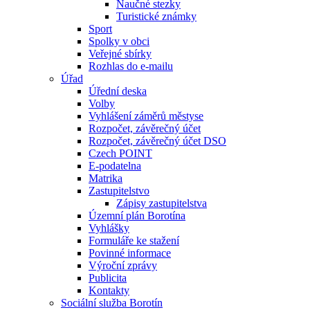
Naučné stezky
Turistické známky
Sport
Spolky v obci
Veřejné sbírky
Rozhlas do e-mailu
Úřad
Úřední deska
Volby
Vyhlášení záměrů městyse
Rozpočet, závěrečný účet
Rozpočet, závěrečný účet DSO
Czech POINT
E-podatelna
Matrika
Zastupitelstvo
Zápisy zastupitelstva
Územní plán Borotína
Vyhlášky
Formuláře ke stažení
Povinné informace
Výroční zprávy
Publicita
Kontakty
Sociální služba Borotín