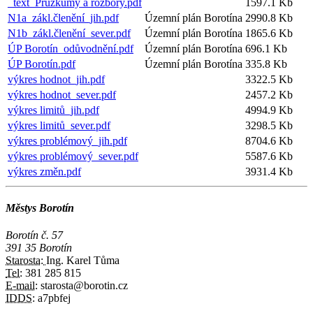
_text_Průzkumy a rozbory.pdf
1597.1 Kb
N1a_zákl.členění_jih.pdf
Územní plán Borotína
2990.8 Kb
N1b_zákl.členění_sever.pdf
Územní plán Borotína
1865.6 Kb
ÚP Borotín_odůvodnění.pdf
Územní plán Borotína
696.1 Kb
ÚP Borotín.pdf
Územní plán Borotína
335.8 Kb
výkres hodnot_jih.pdf
3322.5 Kb
výkres hodnot_sever.pdf
2457.2 Kb
výkres limitů_jih.pdf
4994.9 Kb
výkres limitů_sever.pdf
3298.5 Kb
výkres problémový_jih.pdf
8704.6 Kb
výkres problémový_sever.pdf
5587.6 Kb
výkres změn.pdf
3931.4 Kb
Městys Borotín
Borotín č. 57
391 35 Borotín
Starosta:
Ing. Karel Tůma
Tel:
381 285 815
E-mail:
starosta@borotin.cz
IDDS:
a7pbfej