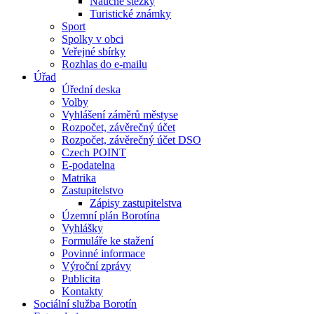
Naučné stezky
Turistické známky
Sport
Spolky v obci
Veřejné sbírky
Rozhlas do e-mailu
Úřad
Úřední deska
Volby
Vyhlášení záměrů městyse
Rozpočet, závěrečný účet
Rozpočet, závěrečný účet DSO
Czech POINT
E-podatelna
Matrika
Zastupitelstvo
Zápisy zastupitelstva
Územní plán Borotína
Vyhlášky
Formuláře ke stažení
Povinné informace
Výroční zprávy
Publicita
Kontakty
Sociální služba Borotín