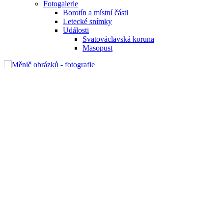
Fotogalerie
Borotín a místní části
Letecké snímky
Události
Svatováclavská koruna
Masopust