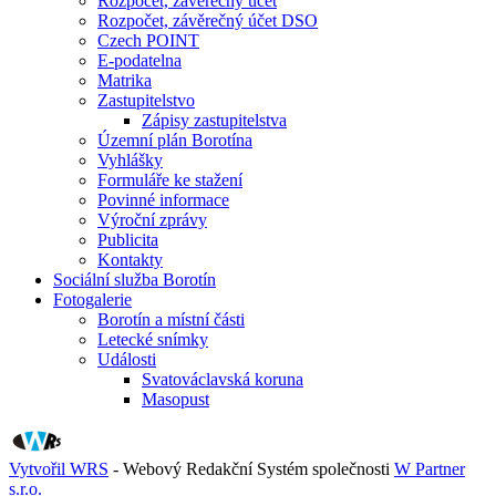
Rozpočet, závěrečný účet
Rozpočet, závěrečný účet DSO
Czech POINT
E-podatelna
Matrika
Zastupitelstvo
Zápisy zastupitelstva
Územní plán Borotína
Vyhlášky
Formuláře ke stažení
Povinné informace
Výroční zprávy
Publicita
Kontakty
Sociální služba Borotín
Fotogalerie
Borotín a místní části
Letecké snímky
Události
Svatováclavská koruna
Masopust
Vytvořil WRS
- Webový Redakční Systém společnosti
W Partner
s.r.o.