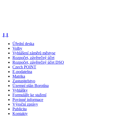
❙❙
Úřední deska
Volby
Vyhlášení záměrů městyse
Rozpočet, závěrečný účet
Rozpočet, závěrečný účet DSO
Czech POINT
E-podatelna
Matrika
Zastupitelstvo
Územní plán Borotína
Vyhlášky
Formuláře ke stažení
Povinné informace
Výroční zprávy
Publicita
Kontakty