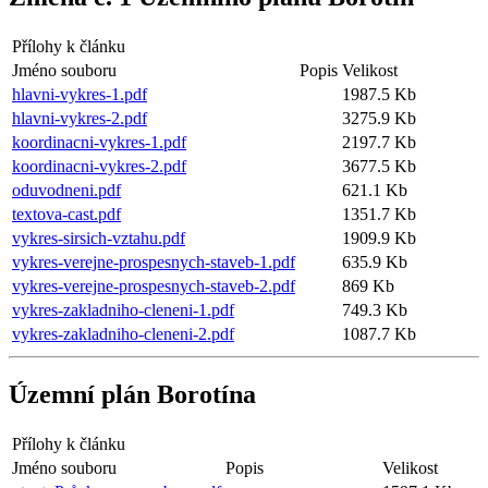
Přílohy k článku
Jméno souboru
Popis
Velikost
hlavni-vykres-1.pdf
1987.5 Kb
hlavni-vykres-2.pdf
3275.9 Kb
koordinacni-vykres-1.pdf
2197.7 Kb
koordinacni-vykres-2.pdf
3677.5 Kb
oduvodneni.pdf
621.1 Kb
textova-cast.pdf
1351.7 Kb
vykres-sirsich-vztahu.pdf
1909.9 Kb
vykres-verejne-prospesnych-staveb-1.pdf
635.9 Kb
vykres-verejne-prospesnych-staveb-2.pdf
869 Kb
vykres-zakladniho-cleneni-1.pdf
749.3 Kb
vykres-zakladniho-cleneni-2.pdf
1087.7 Kb
Územní plán Borotína
Přílohy k článku
Jméno souboru
Popis
Velikost