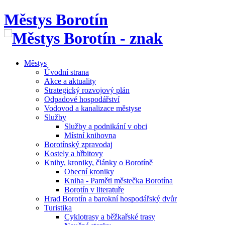
Městys Borotín
Městys
Úvodní strana
Akce a aktuality
Strategický rozvojový plán
Odpadové hospodářství
Vodovod a kanalizace městyse
Služby
Služby a podnikání v obci
Místní knihovna
Borotínský zpravodaj
Kostely a hřbitovy
Knihy, kroniky, články o Borotíně
Obecní kroniky
Kniha - Paměti městečka Borotína
Borotín v literatuře
Hrad Borotín a barokní hospodářský dvůr
Turistika
Cyklotrasy a běžkařské trasy