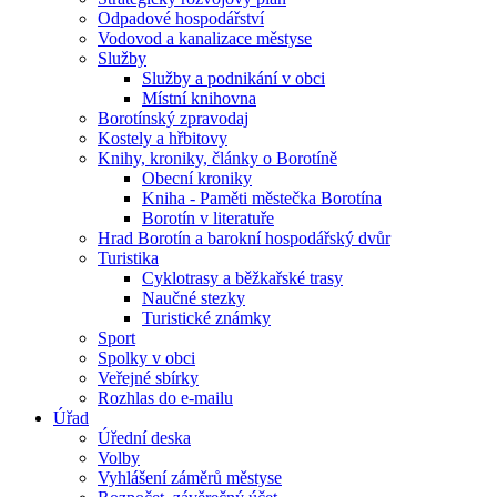
Odpadové hospodářství
Vodovod a kanalizace městyse
Služby
Služby a podnikání v obci
Místní knihovna
Borotínský zpravodaj
Kostely a hřbitovy
Knihy, kroniky, články o Borotíně
Obecní kroniky
Kniha - Paměti městečka Borotína
Borotín v literatuře
Hrad Borotín a barokní hospodářský dvůr
Turistika
Cyklotrasy a běžkařské trasy
Naučné stezky
Turistické známky
Sport
Spolky v obci
Veřejné sbírky
Rozhlas do e-mailu
Úřad
Úřední deska
Volby
Vyhlášení záměrů městyse