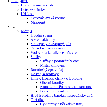
Fotogalerie
Borotín a místní části
Letecké snímky
Události
Svatováclavská koruna
Masopust
…
Městys
Úvodní strana
Akce a aktuality
Strategický rozvojový plán
Odpadové hospodářství
Vodovod a kanalizace městyse
Služby
Služby a podnikání v obci
Místní knihovna
Borotínský zpravodaj
Kostely a hřbitovy
Knihy, kroniky, články o Borotíně
Obecní kroniky
Kniha - Paměti městečka Borotína
Borotín v literatuře
Hrad Borotín a barokní hospodářský dvůr
Turistika
Cyklotrasy a běžkařské trasy