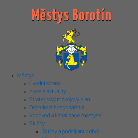
Městys Borotín
Městys
Úvodní strana
Akce a aktuality
Strategický rozvojový plán
Odpadové hospodářství
Vodovod a kanalizace městyse
Služby
Služby a podnikání v obci