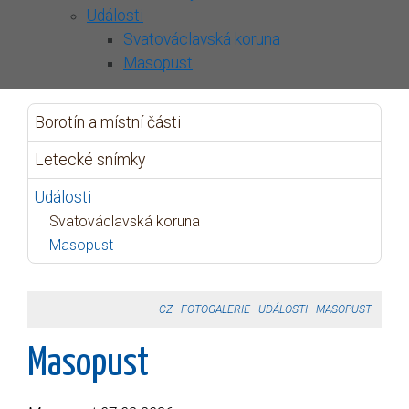
Události
Svatováclavská koruna
Masopust
Borotín a místní části
Letecké snímky
Události
Svatováclavská koruna
Masopust
CZ
-
FOTOGALERIE
-
UDÁLOSTI
-
MASOPUST
Masopust