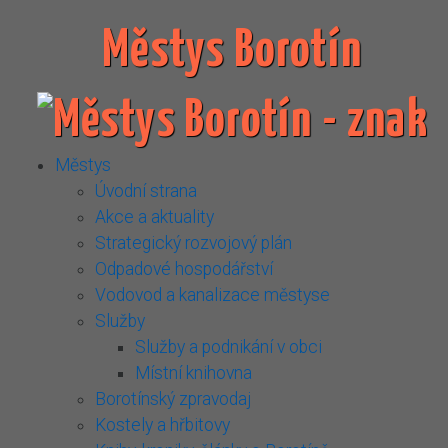
Městys Borotín
Městys
Úvodní strana
Akce a aktuality
Strategický rozvojový plán
Odpadové hospodářství
Vodovod a kanalizace městyse
Služby
Služby a podnikání v obci
Místní knihovna
Borotínský zpravodaj
Kostely a hřbitovy