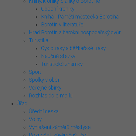
Knihy, kroniky, články o Borotíně
Obecní kroniky
Kniha - Paměti městečka Borotína
Borotín v literatuře
Hrad Borotín a barokní hospodářský dvůr
Turistika
Cyklotrasy a běžkařské trasy
Naučné stezky
Turistické známky
Sport
Spolky v obci
Veřejné sbírky
Rozhlas do e-mailu
Úřad
Úřední deska
Volby
Vyhlášení záměrů městyse
Rozpočet, závěrečný účet