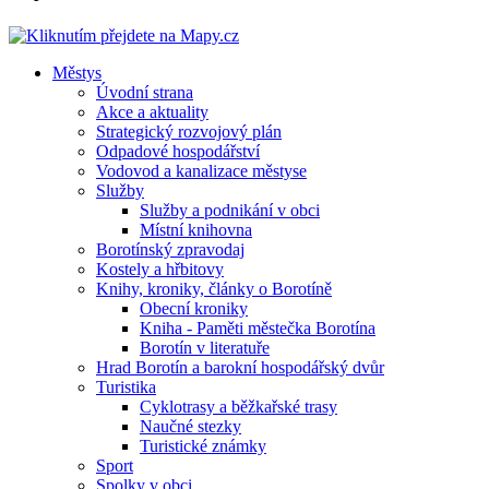
Městys
Úvodní strana
Akce a aktuality
Strategický rozvojový plán
Odpadové hospodářství
Vodovod a kanalizace městyse
Služby
Služby a podnikání v obci
Místní knihovna
Borotínský zpravodaj
Kostely a hřbitovy
Knihy, kroniky, články o Borotíně
Obecní kroniky
Kniha - Paměti městečka Borotína
Borotín v literatuře
Hrad Borotín a barokní hospodářský dvůr
Turistika
Cyklotrasy a běžkařské trasy
Naučné stezky
Turistické známky
Sport
Spolky v obci