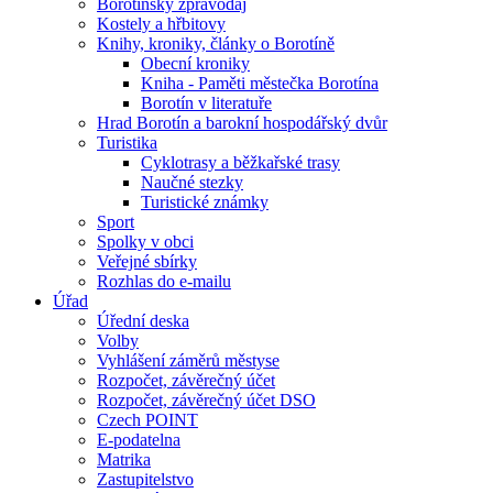
Borotínský zpravodaj
Kostely a hřbitovy
Knihy, kroniky, články o Borotíně
Obecní kroniky
Kniha - Paměti městečka Borotína
Borotín v literatuře
Hrad Borotín a barokní hospodářský dvůr
Turistika
Cyklotrasy a běžkařské trasy
Naučné stezky
Turistické známky
Sport
Spolky v obci
Veřejné sbírky
Rozhlas do e-mailu
Úřad
Úřední deska
Volby
Vyhlášení záměrů městyse
Rozpočet, závěrečný účet
Rozpočet, závěrečný účet DSO
Czech POINT
E-podatelna
Matrika
Zastupitelstvo