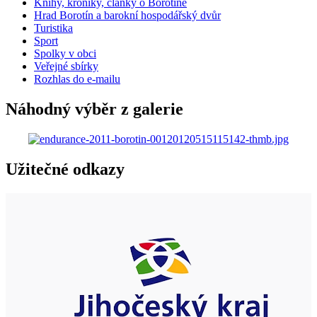
Knihy, kroniky, články o Borotíně
Hrad Borotín a barokní hospodářský dvůr
Turistika
Sport
Spolky v obci
Veřejné sbírky
Rozhlas do e-mailu
Náhodný výběr z galerie
Užitečné odkazy