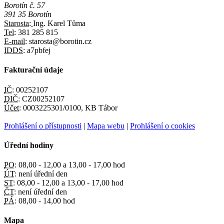
Borotín č. 57
391 35 Borotín
Starosta:
Ing. Karel Tůma
Tel:
381 285 815
E-mail:
starosta@borotin.cz
IDDS:
a7pbfej
Fakturační údaje
IČ:
00252107
DIČ:
CZ00252107
Účet:
0003225301/0100, KB Tábor
Prohlášení o přístupnosti
|
Mapa webu
|
Prohlášení o cookies
Úřední hodiny
PO:
08,00 - 12,00 a 13,00 - 17,00 hod
ÚT:
není úřední den
ST:
08,00 - 12,00 a 13,00 - 17,00 hod
ČT:
není úřední den
PÁ:
08,00 - 14,00 hod
Mapa