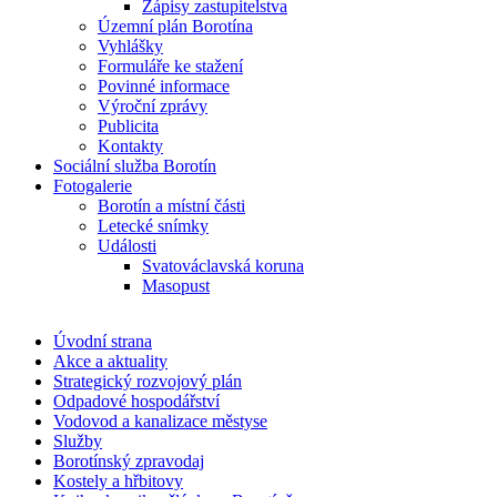
Zápisy zastupitelstva
Územní plán Borotína
Vyhlášky
Formuláře ke stažení
Povinné informace
Výroční zprávy
Publicita
Kontakty
Sociální služba Borotín
Fotogalerie
Borotín a místní části
Letecké snímky
Události
Svatováclavská koruna
Masopust
Úvodní strana
Akce a aktuality
Strategický rozvojový plán
Odpadové hospodářství
Vodovod a kanalizace městyse
Služby
Borotínský zpravodaj
Kostely a hřbitovy