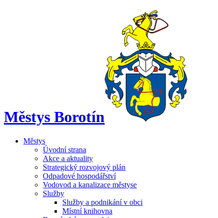
Městys Borotín
Městys
Úvodní strana
Akce a aktuality
Strategický rozvojový plán
Odpadové hospodářství
Vodovod a kanalizace městyse
Služby
Služby a podnikání v obci
Místní knihovna