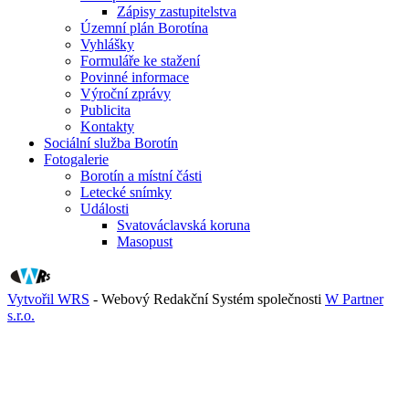
Zápisy zastupitelstva
Územní plán Borotína
Vyhlášky
Formuláře ke stažení
Povinné informace
Výroční zprávy
Publicita
Kontakty
Sociální služba Borotín
Fotogalerie
Borotín a místní části
Letecké snímky
Události
Svatováclavská koruna
Masopust
Vytvořil WRS
- Webový Redakční Systém společnosti
W Partner
s.r.o.