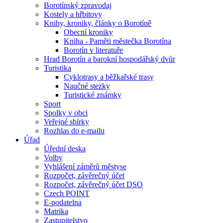
Borotínský zpravodaj
Kostely a hřbitovy
Knihy, kroniky, články o Borotíně
Obecní kroniky
Kniha - Paměti městečka Borotína
Borotín v literatuře
Hrad Borotín a barokní hospodářský dvůr
Turistika
Cyklotrasy a běžkařské trasy
Naučné stezky
Turistické známky
Sport
Spolky v obci
Veřejné sbírky
Rozhlas do e-mailu
Úřad
Úřední deska
Volby
Vyhlášení záměrů městyse
Rozpočet, závěrečný účet
Rozpočet, závěrečný účet DSO
Czech POINT
E-podatelna
Matrika
Zastupitelstvo