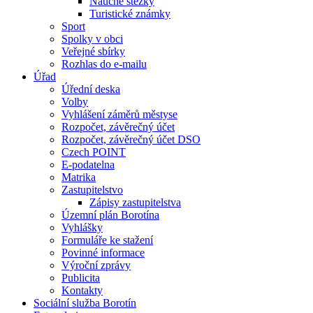
Naučné stezky
Turistické známky
Sport
Spolky v obci
Veřejné sbírky
Rozhlas do e-mailu
Úřad
Úřední deska
Volby
Vyhlášení záměrů městyse
Rozpočet, závěrečný účet
Rozpočet, závěrečný účet DSO
Czech POINT
E-podatelna
Matrika
Zastupitelstvo
Zápisy zastupitelstva
Územní plán Borotína
Vyhlášky
Formuláře ke stažení
Povinné informace
Výroční zprávy
Publicita
Kontakty
Sociální služba Borotín