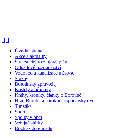
❙❙
Úvodní strana
Akce a aktuality
Strategický rozvojový plán
Odpadové hospodářství
Vodovod a kanalizace městyse
Služby
Borotínský zpravodaj
Kostely a hřbitovy
Knihy, kroniky, články o Borotíně
Hrad Borotín a barokní hospodářský dvůr
Turistika
Sport
Spolky v obci
Veřejné sbírky
Rozhlas do e-mailu