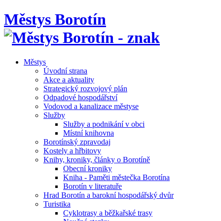
Městys Borotín
Městys
Úvodní strana
Akce a aktuality
Strategický rozvojový plán
Odpadové hospodářství
Vodovod a kanalizace městyse
Služby
Služby a podnikání v obci
Místní knihovna
Borotínský zpravodaj
Kostely a hřbitovy
Knihy, kroniky, články o Borotíně
Obecní kroniky
Kniha - Paměti městečka Borotína
Borotín v literatuře
Hrad Borotín a barokní hospodářský dvůr
Turistika
Cyklotrasy a běžkařské trasy