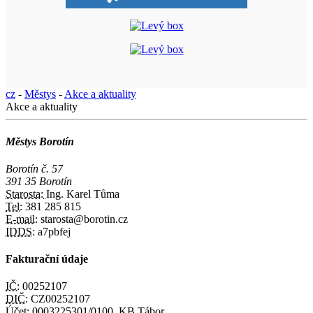
cz
-
Městys
-
Akce a aktuality
Akce a aktuality
Městys Borotín
Borotín č. 57
391 35 Borotín
Starosta:
Ing. Karel Tůma
Tel:
381 285 815
E-mail:
starosta@borotin.cz
IDDS:
a7pbfej
Fakturační údaje
IČ:
00252107
DIČ:
CZ00252107
Účet:
0003225301/0100, KB Tábor