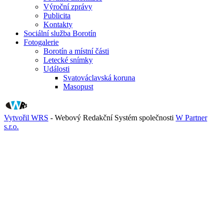
Výroční zprávy
Publicita
Kontakty
Sociální služba Borotín
Fotogalerie
Borotín a místní části
Letecké snímky
Události
Svatováclavská koruna
Masopust
Vytvořil WRS
- Webový Redakční Systém společnosti
W Partner
s.r.o.