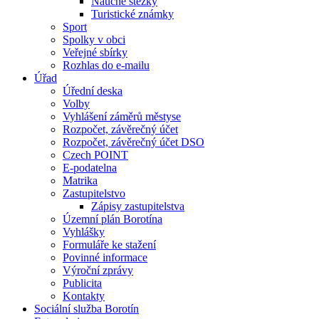
Naučné stezky
Turistické známky
Sport
Spolky v obci
Veřejné sbírky
Rozhlas do e-mailu
Úřad
Úřední deska
Volby
Vyhlášení záměrů městyse
Rozpočet, závěrečný účet
Rozpočet, závěrečný účet DSO
Czech POINT
E-podatelna
Matrika
Zastupitelstvo
Zápisy zastupitelstva
Územní plán Borotína
Vyhlášky
Formuláře ke stažení
Povinné informace
Výroční zprávy
Publicita
Kontakty
Sociální služba Borotín