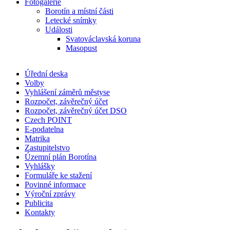
Fotogalerie
Borotín a místní části
Letecké snímky
Události
Svatováclavská koruna
Masopust
Úřední deska
Volby
Vyhlášení záměrů městyse
Rozpočet, závěrečný účet
Rozpočet, závěrečný účet DSO
Czech POINT
E-podatelna
Matrika
Zastupitelstvo
Územní plán Borotína
Vyhlášky
Formuláře ke stažení
Povinné informace
Výroční zprávy
Publicita
Kontakty