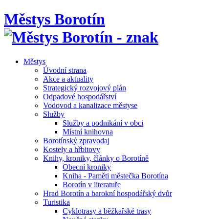
Městys Borotín
Městys
Úvodní strana
Akce a aktuality
Strategický rozvojový plán
Odpadové hospodářství
Vodovod a kanalizace městyse
Služby
Služby a podnikání v obci
Místní knihovna
Borotínský zpravodaj
Kostely a hřbitovy
Knihy, kroniky, články o Borotíně
Obecní kroniky
Kniha - Paměti městečka Borotína
Borotín v literatuře
Hrad Borotín a barokní hospodářský dvůr
Turistika
Cyklotrasy a běžkařské trasy