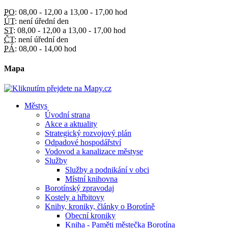
PO:
08,00 - 12,00 a 13,00 - 17,00 hod
ÚT:
není úřední den
ST:
08,00 - 12,00 a 13,00 - 17,00 hod
ČT:
není úřední den
PÁ:
08,00 - 14,00 hod
Mapa
Městys
Úvodní strana
Akce a aktuality
Strategický rozvojový plán
Odpadové hospodářství
Vodovod a kanalizace městyse
Služby
Služby a podnikání v obci
Místní knihovna
Borotínský zpravodaj
Kostely a hřbitovy
Knihy, kroniky, články o Borotíně
Obecní kroniky
Kniha - Paměti městečka Borotína