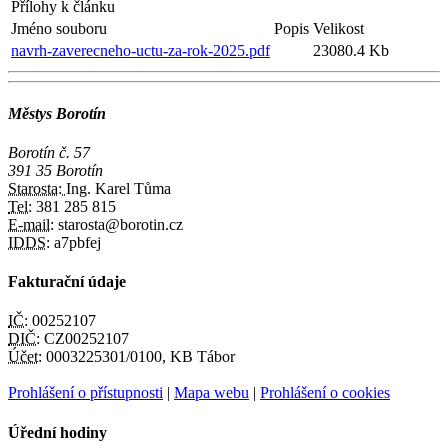
Přílohy k článku
Jméno souboru
Popis
Velikost
navrh-zaverecneho-uctu-za-rok-2025.pdf
23080.4 Kb
Městys Borotín
Borotín č. 57
391 35 Borotín
Starosta:
Ing. Karel Tůma
Tel:
381 285 815
E-mail:
starosta@borotin.cz
IDDS:
a7pbfej
Fakturační údaje
IČ:
00252107
DIČ:
CZ00252107
Účet:
0003225301/0100, KB Tábor
Prohlášení o přístupnosti
|
Mapa webu
|
Prohlášení o cookies
Úřední hodiny