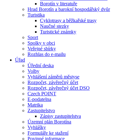
Borotín v literatuře
Hrad Borotín a barokní hospodářský dvůr
Turistika
Cyklotrasy a běžkařské trasy
Naučné stezky
Turistické známky
Sport
Spolky v obci
Veřejné sbírky
Rozhlas do e-mailu
Úřad
Úřední deska
Volby
Vyhlášení záměrů městyse
Rozpočet, závěrečný účet
Rozpočet, závěrečný účet DSO
Czech POINT
E-podatelna
Matrika
Zastupitelstvo
Zápisy zastupitelstva
Územní plán Borotína
Vyhlášky
Formuláře ke stažení
Povinné informace