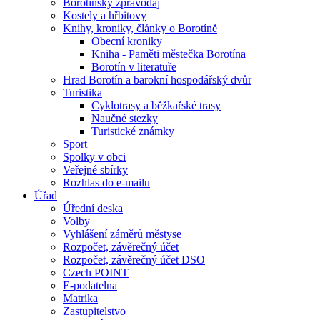
Borotínský zpravodaj
Kostely a hřbitovy
Knihy, kroniky, články o Borotíně
Obecní kroniky
Kniha - Paměti městečka Borotína
Borotín v literatuře
Hrad Borotín a barokní hospodářský dvůr
Turistika
Cyklotrasy a běžkařské trasy
Naučné stezky
Turistické známky
Sport
Spolky v obci
Veřejné sbírky
Rozhlas do e-mailu
Úřad
Úřední deska
Volby
Vyhlášení záměrů městyse
Rozpočet, závěrečný účet
Rozpočet, závěrečný účet DSO
Czech POINT
E-podatelna
Matrika
Zastupitelstvo