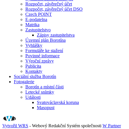
Rozpočet, závěrečný účet
Rozpočet, závěrečný účet DSO
Czech POINT
E-podatelna
Matrika
Zastupitelstvo
Zápisy zastupitelstva
Územní plán Borotína
Vyhlášky
Formuláře ke stažení
Povinné informace
Výroční zprávy
Publicita
Kontakty
Sociální služba Borotín
Fotogalerie
Borotín a místní části
Letecké snímky
Události
Svatováclavská koruna
Masopust
Vytvořil WRS
- Webový Redakční Systém společnosti
W Partner