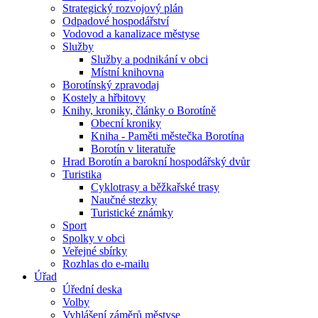
Strategický rozvojový plán
Odpadové hospodářství
Vodovod a kanalizace městyse
Služby
Služby a podnikání v obci
Místní knihovna
Borotínský zpravodaj
Kostely a hřbitovy
Knihy, kroniky, články o Borotíně
Obecní kroniky
Kniha - Paměti městečka Borotína
Borotín v literatuře
Hrad Borotín a barokní hospodářský dvůr
Turistika
Cyklotrasy a běžkařské trasy
Naučné stezky
Turistické známky
Sport
Spolky v obci
Veřejné sbírky
Rozhlas do e-mailu
Úřad
Úřední deska
Volby
Vyhlášení záměrů městyse