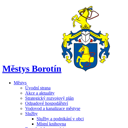
Městys Borotín
Městys
Úvodní strana
Akce a aktuality
Strategický rozvojový plán
Odpadové hospodářství
Vodovod a kanalizace městyse
Služby
Služby a podnikání v obci
Místní knihovna