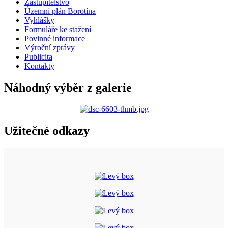
Zastupitelstvo
Územní plán Borotína
Vyhlášky
Formuláře ke stažení
Povinné informace
Výroční zprávy
Publicita
Kontakty
Náhodný výběr z galerie
Užitečné odkazy