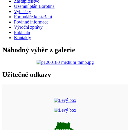
Zastupitelstvo
Územní plán Borotína
Vyhlášky
Formuláře ke stažení
Povinné informace
Výroční zprávy
Publicita
Kontakty
Náhodný výběr z galerie
Užitečné odkazy