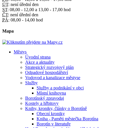
ÚT:
není úřední den
ST:
08,00 - 12,00 a 13,00 - 17,00 hod
ČT:
není úřední den
PÁ:
08,00 - 14,00 hod
Mapa
Městys
Úvodní strana
Akce a aktuality
Strategický rozvojový plán
Odpadové hospodářství
Vodovod a kanalizace městyse
Služby
Služby a podnikání v obci
Místní knihovna
Borotínský zpravodaj
Kostely a hřbitovy
Knihy, kroniky, články o Borotíně
Obecní kroniky
Kniha - Paměti městečka Borotína
Borotín v literatuře