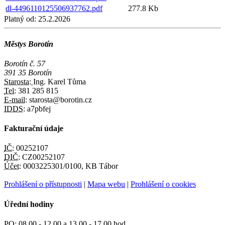
dl-4496110125506937762.pdf
277.8 Kb
Platný od:
25.2.2026
Městys Borotín
Borotín č. 57
391 35 Borotín
Starosta:
Ing. Karel Tůma
Tel:
381 285 815
E-mail:
starosta@borotin.cz
IDDS:
a7pbfej
Fakturační údaje
IČ:
00252107
DIČ:
CZ00252107
Účet:
0003225301/0100, KB Tábor
Prohlášení o přístupnosti
|
Mapa webu
|
Prohlášení o cookies
Úřední hodiny
PO:
08,00 - 12,00 a 13,00 - 17,00 hod