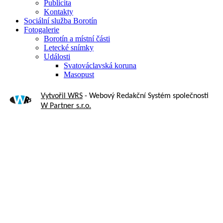
Publicita
Kontakty
Sociální služba Borotín
Fotogalerie
Borotín a místní části
Letecké snímky
Události
Svatováclavská koruna
Masopust
Vytvořil WRS
- Webový Redakční Systém společnosti
W Partner s.r.o.