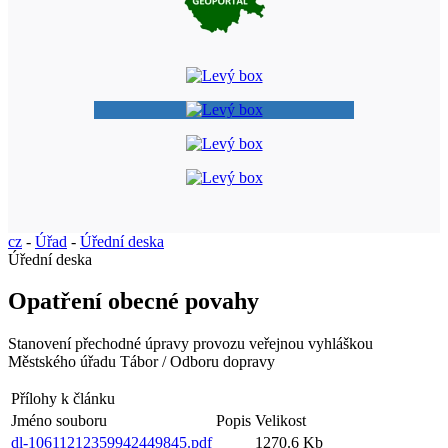
cz
-
Úřad
-
Úřední deska
Úřední deska
Opatření obecné povahy
Stanovení přechodné úpravy provozu veřejnou vyhláškou
Městského úřadu Tábor / Odboru dopravy
Přílohy k článku
Jméno souboru
Popis
Velikost
dl-10611212359942449845.pdf
1270.6 Kb