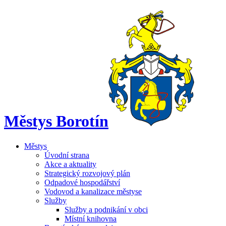
Městys Borotín
Městys
Úvodní strana
Akce a aktuality
Strategický rozvojový plán
Odpadové hospodářství
Vodovod a kanalizace městyse
Služby
Služby a podnikání v obci
Místní knihovna