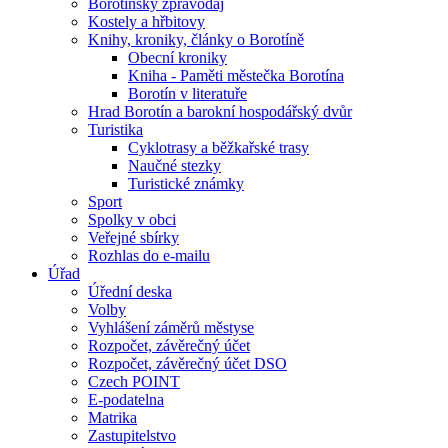
Borotínský zpravodaj
Kostely a hřbitovy
Knihy, kroniky, články o Borotíně
Obecní kroniky
Kniha - Paměti městečka Borotína
Borotín v literatuře
Hrad Borotín a barokní hospodářský dvůr
Turistika
Cyklotrasy a běžkařské trasy
Naučné stezky
Turistické známky
Sport
Spolky v obci
Veřejné sbírky
Rozhlas do e-mailu
Úřad
Úřední deska
Volby
Vyhlášení záměrů městyse
Rozpočet, závěrečný účet
Rozpočet, závěrečný účet DSO
Czech POINT
E-podatelna
Matrika
Zastupitelstvo