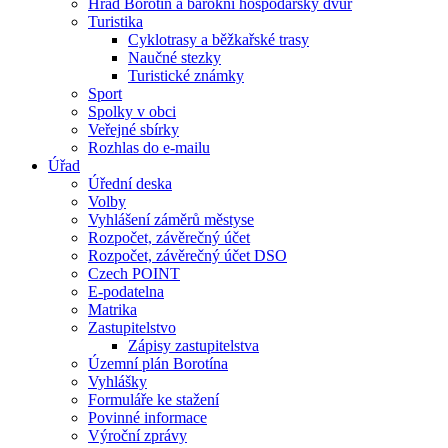
Hrad Borotín a barokní hospodářský dvůr
Turistika
Cyklotrasy a běžkařské trasy
Naučné stezky
Turistické známky
Sport
Spolky v obci
Veřejné sbírky
Rozhlas do e-mailu
Úřad
Úřední deska
Volby
Vyhlášení záměrů městyse
Rozpočet, závěrečný účet
Rozpočet, závěrečný účet DSO
Czech POINT
E-podatelna
Matrika
Zastupitelstvo
Zápisy zastupitelstva
Územní plán Borotína
Vyhlášky
Formuláře ke stažení
Povinné informace
Výroční zprávy